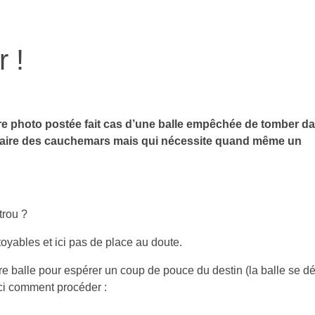
r !
e photo postée fait cas d’une balle empêchée de tomber dan
n faire des cauchemars mais qui nécessite quand même un
trou ?
oyables et ici pas de place au doute.
e balle pour espérer un coup de pouce du destin (la balle se dép
ci comment procéder :