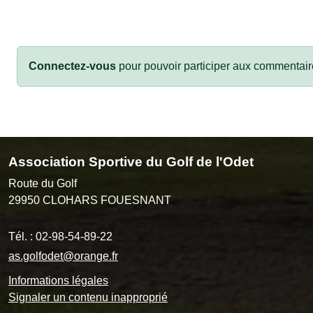
Connectez-vous
pour pouvoir participer aux commentair
Association Sportive du Golf de l'Odet
Route du Golf
29950
CLOHARS FOUESNANT
Tél. :
02-98-54-89-22
as.golfodet@orange.fr
Informations légales
Signaler un contenu inapproprié