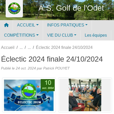
Panneau de gestion des cookies
A.S. Golf de l'Odet
ACCUEIL
INFOS PRATIQUES
COMPÉTITIONS
VIE DU CLUB
Les équipes
Accueil
Éclectic 2024 finale 24/10/2024
Éclectic 2024 finale 24/10/2024
Publié le
24 oct. 2024
par
Patrick POUYET