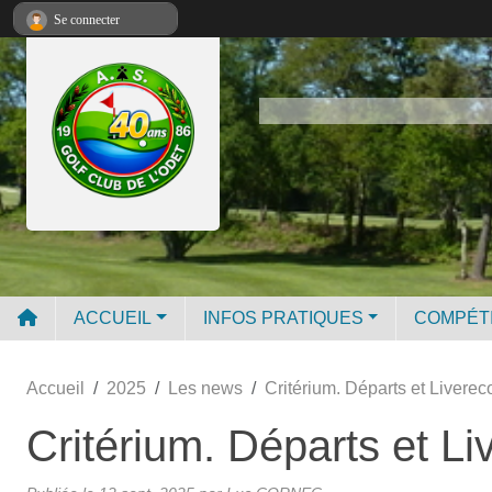
Panneau de gestion des cookies
Se connecter
ACCUEIL
INFOS PRATIQUES
COMPÉT
Accueil
2025
Les news
Critérium. Départs et Liverec
Critérium. Départs et Li