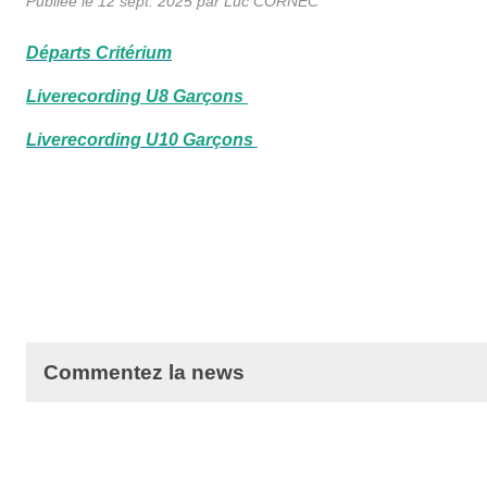
Publiée le
12 sept. 2025
par Luc CORNEC
Départs Critérium
Liverecording U8 Garçons
Liverecording U10 Garçons
Commentez la news