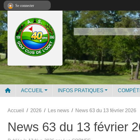
Panneau de gestion des cookies
Se connecter
ACCUEIL
INFOS PRATIQUES
COMPÉT
Accueil
2026
Les news
News 63 du 13 février 2026
News 63 du 13 février 