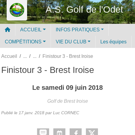
Panneau de gestion des cookies
A.S. Golf de l'Odet
ACCUEIL
INFOS PRATIQUES
COMPÉTITIONS
VIE DU CLUB
Les équipes
Accueil
Finistour 3 - Brest Iroise
Finistour 3 - Brest Iroise
Le
samedi
09
juin
2018
Golf de Brest Iroise
Publié le
17 janv. 2018
par Luc CORNEC