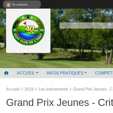
Panneau de gestion des cookies
Se connecter
ACCUEIL
INFOS PRATIQUES
COMPÉT
Accueil
2019
Les évènements
Grand Prix Jeunes - C
Grand Prix Jeunes - Cr