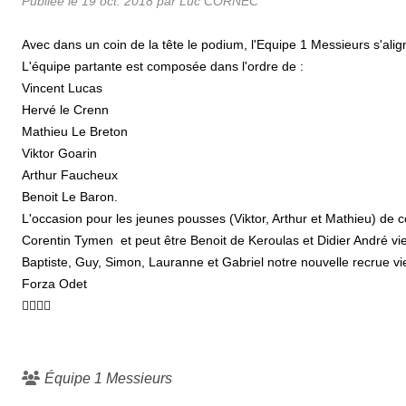
Publiée le
19 oct. 2018
par Luc CORNEC
Avec dans un coin de la tête le podium, l'Equipe 1 Messieurs s'a
L'équipe partante est composée dans l'ordre de :
Vincent Lucas
Hervé le Crenn
Mathieu Le Breton
Viktor Goarin
Arthur Faucheux
Benoit Le Baron.
L'occasion pour les jeunes pousses (Viktor, Arthur et Mathieu) de co
Corentin Tymen et peut être Benoit de Keroulas et Didier André vi
Baptiste, Guy, Simon, Lauranne et Gabriel notre nouvelle recrue vi
Forza Odet
🏌️‍♂️💪🏼
Équipe 1 Messieurs