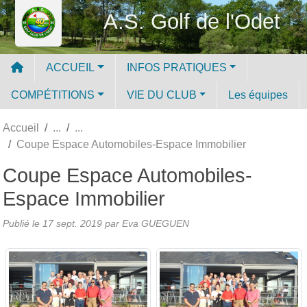
Panneau de gestion des cookies
A.S. Golf de l'Odet
ACCUEIL
INFOS PRATIQUES
COMPÉTITIONS
VIE DU CLUB
Les équipes
Accueil
Coupe Espace Automobiles-Espace Immobilier
Coupe Espace Automobiles-
Espace Immobilier
Publié le
17 sept. 2019
par
Eva GUEGUEN