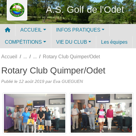
Panneau de gestion des cookies
A.S. Golf de l'Odet
ACCUEIL
INFOS PRATIQUES
COMPÉTITIONS
VIE DU CLUB
Les équipes
Accueil
Rotary Club Quimper/Odet
Rotary Club Quimper/Odet
Publié le
12 août 2019
par
Eva GUEGUEN