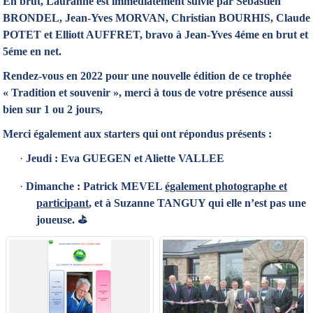
En brut, Lauranne est immédiatement suivie par Sébastien
BRONDEL, Jean-Yves MORVAN, Christian BOURHIS, Claude
POTET et Elliott AUFFRET, bravo à Jean-Yves 4éme en brut et
5éme en net.
Rendez-vous en 2022 pour une nouvelle édition de ce trophée
« Tradition et souvenir », merci à tous de votre présence aussi
bien sur 1 ou 2 jours,
Merci également aux starters qui ont répondus présents :
·
Jeudi : Eva GUEGEN et Aliette VALLEE
·
Dimanche : Patrick MEVEL
également photographe et
participant
, et à Suzanne TANGUY qui elle n’est pas une
joueuse.
⛳