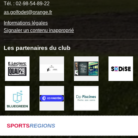
Tél. :
02-98-54-89-22
as.golfodet@orange.fr
Informations légales
Signaler un contenu inapproprié
Les partenaires du club
SPORTS
REGIONS