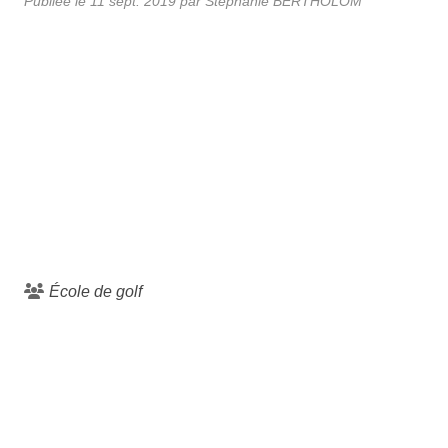
Publiée le
11 sept. 2019
par
Stéphanie BERTHOLOM
École de golf