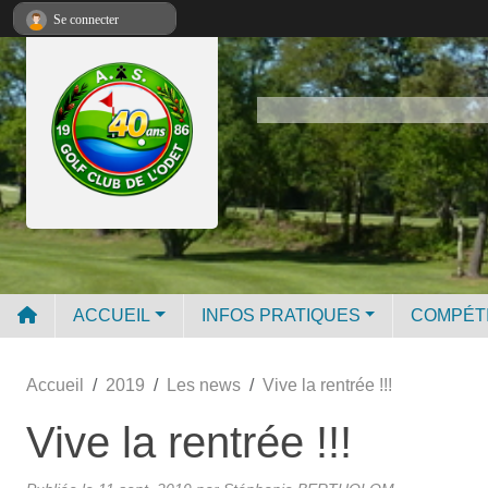
Panneau de gestion des cookies
Se connecter
ACCUEIL
INFOS PRATIQUES
COMPÉT
Accueil
2019
Les news
Vive la rentrée !!!
Vive la rentrée !!!