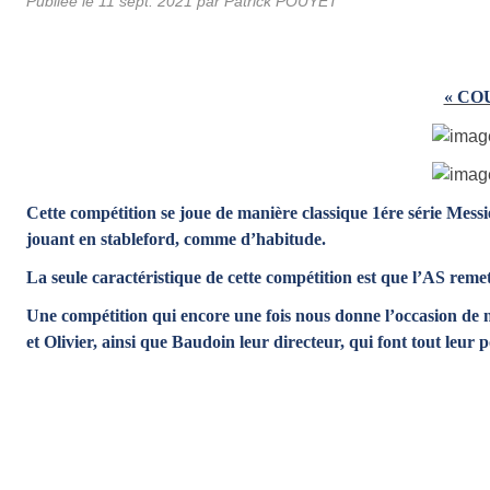
Publiée le
11 sept. 2021
par
Patrick POUYET
« CO
Cette compétition se joue de manière classique 1ére série Messie
jouant en stableford, comme d’habitude.
La seule caractéristique de cette compétition est que l’AS remet
Une compétition qui encore une fois nous donne l’occasion de nou
et Olivier, ainsi que Baudoin leur directeur, qui font tout leur