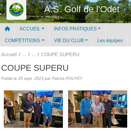
Panneau de gestion des cookies
A.S. Golf de l'Odet
ACCUEIL
INFOS PRATIQUES
COMPÉTITIONS
VIE DU CLUB
Les équipes
Accueil
COUPE SUPERU
COUPE SUPERU
Publié le
25 sept. 2023
par
Patrick POUYET