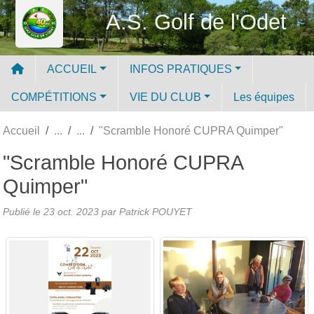
Panneau de gestion des cookies
A.S. Golf de l'Odet
ACCUEIL
INFOS PRATIQUES
COMPÉTITIONS
VIE DU CLUB
Les équipes
Accueil
"Scramble Honoré CUPRA Quimper"
"Scramble Honoré CUPRA
Quimper"
Publié le
23 oct. 2023
par
Patrick POUYET